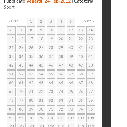
Pubblicato
Venerdì, 24-Feb-2012
| Categoria:
Sport
« Prec
Succ »
1
2
3
4
5
6
7
8
9
10
11
12
13
14
15
16
17
18
19
20
21
22
23
24
25
26
27
28
29
30
31
32
33
34
35
36
37
38
39
40
41
42
43
44
45
46
47
48
49
50
51
52
53
54
55
56
57
58
59
60
61
62
63
64
65
66
67
68
69
70
71
72
73
74
75
76
77
78
79
80
81
82
83
84
85
86
87
88
89
90
91
92
93
94
95
96
97
98
99
100
101
102
103
104