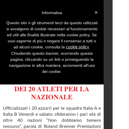
Login »
×
Informativa
Questo sito o gli strumenti terzi da questo utilizzati
si avvalgono di cookie necessari al funzionamento
ed utili alle finalità illustrate nella cookie policy. Se
Menu
Inserisci comunicato
vuoi saperne di più o negare il consenso a tutti o
ad alcuni cookie, consulta la
.
cookie policy
Comunicati stampa con tema:
Sport
Pag. 525
Chiudendo questo banner, scorrendo questa
pagina, cliccando su un link o proseguendo la
TROFEO TOPOLINO SCI
navigazione in altra maniera, acconsenti all’uso
ALPINO SELEZIONA GLI
dei cookie.
AZZURRINI: ECCO I NOMI
DEI 20 ATLETI PER LA
NAZIONALE
Ufficializzati i 20 azzurri per le squadre Italia A e
Italia B Venerdì e sabato sfideranno i pari età di
oltre 40 nazioni “Non dobbiamo temere
nessuno”, parola di Roland Brenner Premiazioni