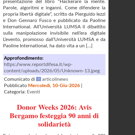
presentazione del libro “Hackerare la mente.
Parole, algoritmi e inganni. Come difendere la
propria libertà digitale”, scritto da Pierguido Iezzi
e Don Gennaro Fusco e pubblicato da Paoline
International. All’Università LUMSA il dibattito
sulla manipolazione invisibile nell’era digitale
L’evento, promosso dall’Università LUMSA e da
Paoline International, ha dato vita a un [...]
Approfondimento:
https://www.reportdifesa.it/wp-
content/uploads/2026/05/Unknown-13.jpeg
Comunicato di
articolinews
Pubblicato
Mercoledì, 10-Giu-2026
|
Categoria:
Eventi
Donor Weeks 2026: Avis
Bergamo festeggia 90 anni di
solidarietà