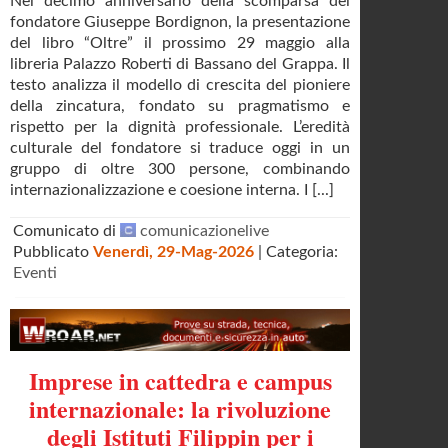
Nel decimo anniversario della scomparsa del
fondatore Giuseppe Bordignon, la presentazione
del libro “Oltre” il prossimo 29 maggio alla
libreria Palazzo Roberti di Bassano del Grappa. Il
testo analizza il modello di crescita del pioniere
della zincatura, fondato su pragmatismo e
rispetto per la dignità professionale. L’eredità
culturale del fondatore si traduce oggi in un
gruppo di oltre 300 persone, combinando
internazionalizzazione e coesione interna. I [...]
Comunicato di
comunicazionelive
Pubblicato
Venerdì, 29-Mag-2026
| Categoria:
Eventi
Imprese in cattedra e campus
internazionale: la rivoluzione
degli Istituti Filippin per i