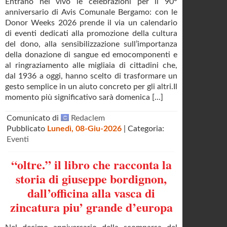
Entrano nel vivo le celebrazioni per il 90°
anniversario di Avis Comunale Bergamo: con le
Donor Weeks 2026 prende il via un calendario
di eventi dedicati alla promozione della cultura
del dono, alla sensibilizzazione sull’importanza
della donazione di sangue ed emocomponenti e
al ringraziamento alle migliaia di cittadini che,
dal 1936 a oggi, hanno scelto di trasformare un
gesto semplice in un aiuto concreto per gli altri.Il
momento più significativo sarà domenica [...]
Comunicato di
Redaclem
Pubblicato
Lunedì, 08-Giu-2026
| Categoria:
Eventi
“oltre.” il libro che racconta la
storia di giuseppe bordignon,
dall’officina alla vasca di
zincatura piu’ grande d’europa