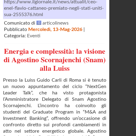
https://www.ilgiornale.it/news/attualit/ceo-
enel-flavio-cattaneo-premiato-negli-stati-uniti-
sua-2555376.html
Comunicato di
articolinews
Pubblicato
Mercoledì, 13-Mag-2026
|
Categoria:
Eventi
Energia e complessità: la visione
di Agostino Scornajenchi (Snam)
alla Luiss
Presso la Luiss Guido Carli di Roma si è tenuto
un nuovo appuntamento del ciclo “NextGen
Leader Talk”, che ha visto protagonista
l’Amministratore Delegato di Snam Agostino
Scornajenchi. L’incontro ha coinvolto gli
studenti del Graduate Program in “M&A and
Investment Banking”, offrendo un’occasione di
confronto diretto sui profondi cambiamenti in
atto nel settore energetico globale. Agostino