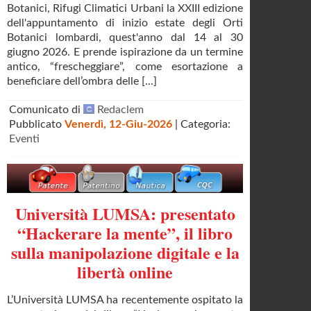
Botanici, Rifugi Climatici Urbani la XXIII edizione
dell'appuntamento di inizio estate degli Orti
Botanici lombardi, quest'anno dal 14 al 30
giugno 2026. E prende ispirazione da un termine
antico, “frescheggiare”, come esortazione a
beneficiare dell’ombra delle [...]
Comunicato di
Redaclem
Pubblicato
Venerdì, 12-Giu-2026
| Categoria:
Eventi
Università LUMSA: presentato
“Hackerare la mente”, il libro
sulla manipolazione digitale e la
libertà online
L’Università LUMSA ha recentemente ospitato la