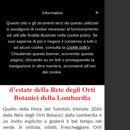
Login »
×
Informativa
Questo sito o gli strumenti terzi da questo utilizzati
si avvalgono di cookie necessari al funzionamento
ed utili alle finalità illustrate nella cookie policy. Se
Menu
Inserisci comunicato
vuoi saperne di più o negare il consenso a tutti o
ad alcuni cookie, consulta la
.
cookie policy
Comunicati stampa con tema:
Eventi
Chiudendo questo banner, scorrendo questa
pagina, cliccando su un link o proseguendo la
“Frescheggiare. Orti Botanici,
navigazione in altra maniera, acconsenti all’uso
Rifugi Climatici Urbani”: dal 14
dei cookie.
al 30 giugno la festa del solstizio
d’estate della Rete degli Orti
Botanici della Lombardia
Quello della Festa del Solstizio d'estate 2026
della Rete degli Orti Botanici della Lombardia è
un invito esplicito a godersi il bel tempo nel
verde. Si intitola, infatti, Frescheggiare. Orti