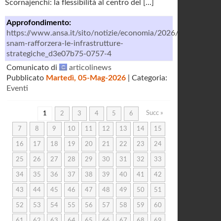
Scornajenchi: la flessibilità al centro del [...]
Approfondimento:
https://www.ansa.it/sito/notizie/economia/2026/03/05/scorn
snam-rafforzera-le-infrastrutture-
strategiche_d3e07b75-0757-4
Comunicato di
articolinews
Pubblicato
Martedì, 05-Mag-2026
| Categoria:
Eventi
Succ »
1
2
3
4
5
6
7
8
9
10
11
12
13
14
15
16
17
18
19
20
21
22
23
24
25
26
27
28
29
30
31
32
33
34
35
36
37
38
39
40
41
42
43
44
45
46
47
48
49
50
51
52
53
54
55
56
57
58
59
60
61
62
63
64
65
66
67
68
69