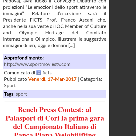
Padova), avrà luogo il Convegno-Dibattito con
proiezioni “Le emozioni dello sport attraverso le
immagini”. Relatore d’eccezione sarà il
Presidente FICTS Prof. Franco Ascani che,
anche nella sua veste di IOC Member of Culture
and Olympic Heritage del Comitato
Internazionale Olimpico, illustrerà le suggestive
immagini di ieri, oggi e domani [...]
Approfondimento:
http://www.sportmoviestv.com
Comunicato di
ficts
Pubblicato
Venerdì, 17-Mar-2017
| Categoria:
Sport
Tags:
sport
Bench Press Contest: al
Palasport di Cori la prima gara
del Campionato Italiano di
Panca Piana Weightlifting