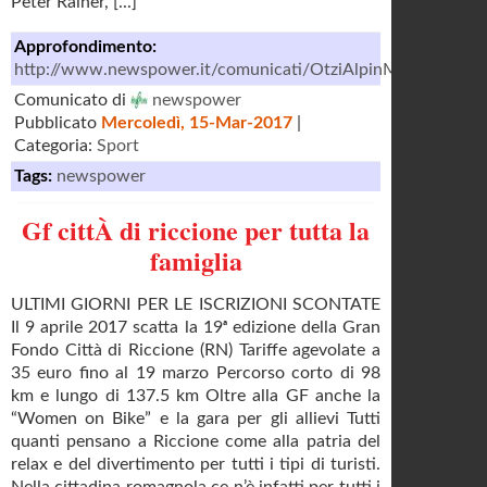
Peter Rainer, [...]
Approfondimento:
http://www.newspower.it/comunicati/OtziAlpinMarathon_Tri
Comunicato di
newspower
Pubblicato
Mercoledì, 15-Mar-2017
|
Categoria:
Sport
Tags:
newspower
Gf cittÀ di riccione per tutta la
famiglia
ULTIMI GIORNI PER LE ISCRIZIONI SCONTATE
Il 9 aprile 2017 scatta la 19ᵃ edizione della Gran
Fondo Città di Riccione (RN) Tariffe agevolate a
35 euro fino al 19 marzo Percorso corto di 98
km e lungo di 137.5 km Oltre alla GF anche la
“Women on Bike” e la gara per gli allievi Tutti
quanti pensano a Riccione come alla patria del
relax e del divertimento per tutti i tipi di turisti.