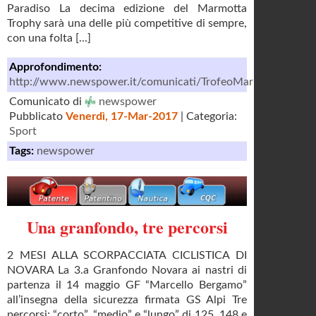
Paradiso La decima edizione del Marmotta
Trophy sarà una delle più competitive di sempre,
con una folta [...]
Approfondimento:
http://www.newspower.it/comunicati/TrofeoMarmotta/comun
Comunicato di
newspower
Pubblicato
Venerdì, 17-Mar-2017
| Categoria:
Sport
Tags:
newspower
Una granfondo, tre percorsi
2 MESI ALLA SCORPACCIATA CICLISTICA DI
NOVARA La 3.a Granfondo Novara ai nastri di
partenza il 14 maggio GF “Marcello Bergamo”
all’insegna della sicurezza firmata GS Alpi Tre
percorsi: “corto”, “medio” e “lungo” di 125, 148 e