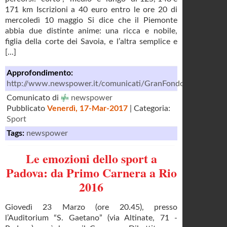
171 km Iscrizioni a 40 euro entro le ore 20 di
mercoledì 10 maggio Si dice che il Piemonte
abbia due distinte anime: una ricca e nobile,
figlia della corte dei Savoia, e l’altra semplice e
[...]
Approfondimento:
http://www.newspower.it/comunicati/GranFondo_Novara/C
Comunicato di
newspower
Pubblicato
Venerdì, 17-Mar-2017
| Categoria:
Sport
Tags:
newspower
Le emozioni dello sport a
Padova: da Primo Carnera a Rio
2016
Giovedì 23 Marzo (ore 20.45), presso
l’Auditorium “S. Gaetano” (via Altinate, 71 -