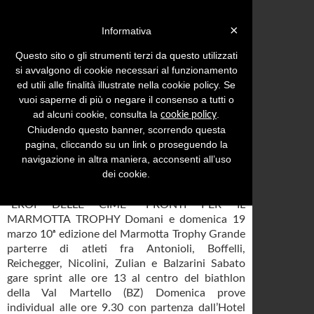
Login »
×
Informativa
Questo sito o gli strumenti terzi da questo utilizzati
si avvalgono di cookie necessari al funzionamento
ed utili alle finalità illustrate nella cookie policy. Se
Menu
Inserisci comunicato
vuoi saperne di più o negare il consenso a tutti o
ad alcuni cookie, consulta la
.
cookie policy
Comunicati stampa con tema:
Sport
Pag. 295
Chiudendo questo banner, scorrendo questa
pagina, cliccando su un link o proseguendo la
Weekend grandioso per gli
navigazione in altra maniera, acconsenti all’uso
skialpers
dei cookie.
“EROI DELLE CIME” PRONTI PER IL
MARMOTTA TROPHY Domani e domenica 19
marzo 10ᵃ edizione del Marmotta Trophy Grande
parterre di atleti fra Antonioli, Boffelli,
Reichegger, Nicolini, Zulian e Balzarini Sabato
gare sprint alle ore 13 al centro del biathlon
della Val Martello (BZ) Domenica prove
individual alle ore 9.30 con partenza dall’Hotel