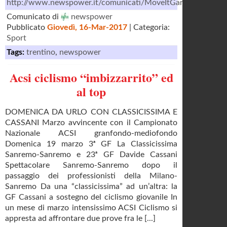
http://www.newspower.it/comunicati/MoveItGardaArcese/C
Comunicato di
newspower
Pubblicato
Giovedì, 16-Mar-2017
| Categoria:
Sport
Tags:
trentino
,
newspower
Acsi ciclismo “imbizzarrito” ed
al top
DOMENICA DA URLO CON CLASSICISSIMA E
CASSANI Marzo avvincente con il Campionato
Nazionale ACSI granfondo-mediofondo
Domenica 19 marzo 3ᵃ GF La Classicissima
Sanremo-Sanremo e 23ᵃ GF Davide Cassani
Spettacolare Sanremo-Sanremo dopo il
passaggio dei professionisti della Milano-
Sanremo Da una “classicissima” ad un’altra: la
GF Cassani a sostegno del ciclismo giovanile In
un mese di marzo intensissimo ACSI Ciclismo si
appresta ad affrontare due prove fra le [...]