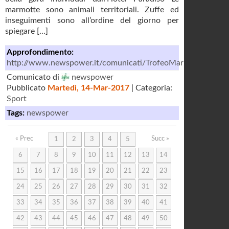
marmotte sono animali territoriali. Zuffe ed
inseguimenti sono all’ordine del giorno per
spiegare [...]
Approfondimento:
http://www.newspower.it/comunicati/TrofeoMarmotta/comun
Comunicato di
newspower
Pubblicato
Martedì, 14-Mar-2017
| Categoria:
Sport
Tags:
newspower
« Prec
Succ »
1
2
3
4
5
6
7
8
9
10
11
12
13
14
15
16
17
18
19
20
21
22
23
24
25
26
27
28
29
30
31
32
33
34
35
36
37
38
39
40
41
42
43
44
45
46
47
48
49
50