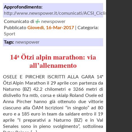
Approfondimento:
http://www.newspower.it/comunicati/ACSI_Ciclismo/comuni
Comunicato di
newspower
Pubblicato
Giovedì, 16-Mar-2017
| Categoria:
Sport
Tags:
newspower
14ᵃ Ötzi alpin marathon: via
all’allenamento
OSELE E PIRCHER ISCRITTI ALLA GARA 14ᵃ
Ötzi Alpin Marathon il 29 aprile con partenza da
Naturno (BZ) 42.2 chilometri e 3266 metri di
dislivello fra mtb, corsa e skialp Roland Osele ed
Anna Pircher hanno già ottenuto due vittorie
ciascuno alla ÖAM Iscrizioni “in singolo” ad 80
euro e a 185 euro in team da saldare entro il 19
aprile “I preparativi a Naturno (BZ) e in Val
Senales sono in pieno svolgimento”, sottolinea