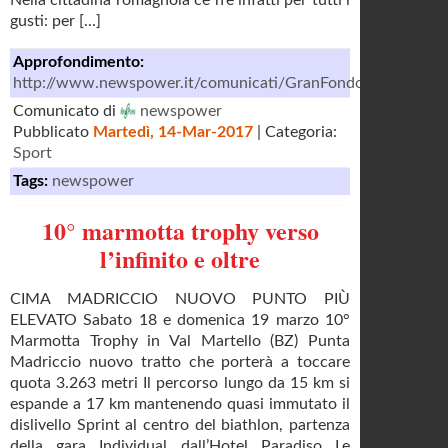
Nella cittadina romagnola ce n’è infatti per tutti i
gusti: per [...]
Approfondimento:
http://www.newspower.it/comunicati/GranFondoCittadiRicci
Comunicato di
newspower
Pubblicato
Martedì, 14-Mar-2017
| Categoria:
Sport
Tags:
newspower
10° marmotta trophy verso
l’infinito e oltre
CIMA MADRICCIO NUOVO PUNTO PIÙ
ELEVATO Sabato 18 e domenica 19 marzo 10°
Marmotta Trophy in Val Martello (BZ) Punta
Madriccio nuovo tratto che porterà a toccare
quota 3.263 metri Il percorso lungo da 15 km si
espande a 17 km mantenendo quasi immutato il
dislivello Sprint al centro del biathlon, partenza
della gara Individual dall’Hotel Paradiso Le