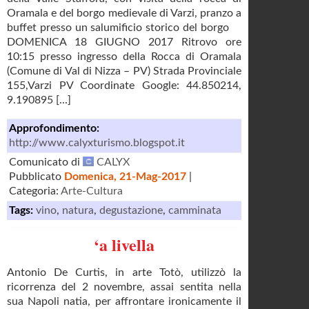
Oramala e del borgo medievale di Varzi, pranzo a
buffet presso un salumificio storico del borgo
DOMENICA 18 GIUGNO 2017 Ritrovo ore
10:15 presso ingresso della Rocca di Oramala
(Comune di Val di Nizza – PV) Strada Provinciale
155,Varzi PV Coordinate Google: 44.850214,
9.190895 [...]
Approfondimento:
http://www.calyxturismo.blogspot.it
Comunicato di
CALYX
Pubblicato
Domenica, 21-Mag-2017
|
Categoria:
Arte-Cultura
Tags:
vino
,
natura
,
degustazione
,
camminata
‘a livella
Antonio De Curtis, in arte Totò, utilizzò la
ricorrenza del 2 novembre, assai sentita nella
sua Napoli natia, per affrontare ironicamente il