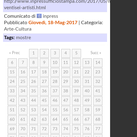
http://www.inpressufficiostampa.com/2017/05/multicultural
ventisei-artisti.html
Comunicato di
inpress
Pubblicato
Giovedì, 18-Mag-2017
| Categoria:
Arte-Cultura
Tags:
mostre
« Prec
Succ »
1
2
3
4
5
6
7
8
9
10
11
12
13
14
15
16
17
18
19
20
21
22
23
24
25
26
27
28
29
30
31
32
33
34
35
36
37
38
39
40
41
42
43
44
45
46
47
48
49
50
51
52
53
54
55
56
57
58
59
60
61
62
63
64
65
66
67
68
69
70
71
72
73
74
75
76
77