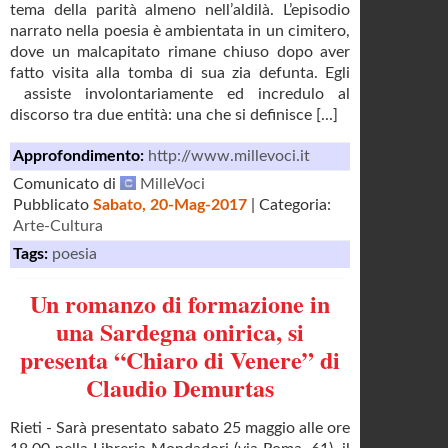
tema della parità almeno nell’aldilà. L’episodio
narrato nella poesia è ambientata in un cimitero,
dove un malcapitato rimane chiuso dopo aver
fatto visita alla tomba di sua zia defunta. Egli
assiste involontariamente ed incredulo al
discorso tra due entità: una che si definisce [...]
Approfondimento:
http://www.millevoci.it
Comunicato di
MilleVoci
Pubblicato
Sabato, 20-Mag-2017
| Categoria:
Arte-Cultura
Tags:
poesia
Un romanzo di formazione in
una Sardegna onirica, si
presenta “Chiaro di Venere” di
Claudio Demurtas
Rieti - Sarà presentato sabato 25 maggio alle ore