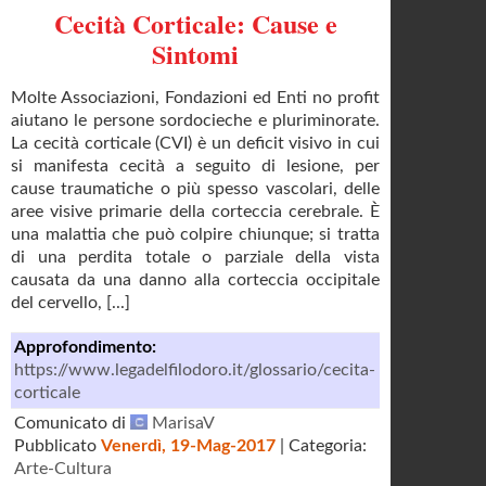
Cecità Corticale: Cause e
Sintomi
Molte Associazioni, Fondazioni ed Enti no profit
aiutano le persone sordocieche e pluriminorate.
La cecità corticale (CVI) è un deficit visivo in cui
si manifesta cecità a seguito di lesione, per
cause traumatiche o più spesso vascolari, delle
aree visive primarie della corteccia cerebrale. È
una malattia che può colpire chiunque; si tratta
di una perdita totale o parziale della vista
causata da una danno alla corteccia occipitale
del cervello, [...]
Approfondimento:
https://www.legadelfilodoro.it/glossario/cecita-
corticale
Comunicato di
MarisaV
Pubblicato
Venerdì, 19-Mag-2017
| Categoria:
Arte-Cultura