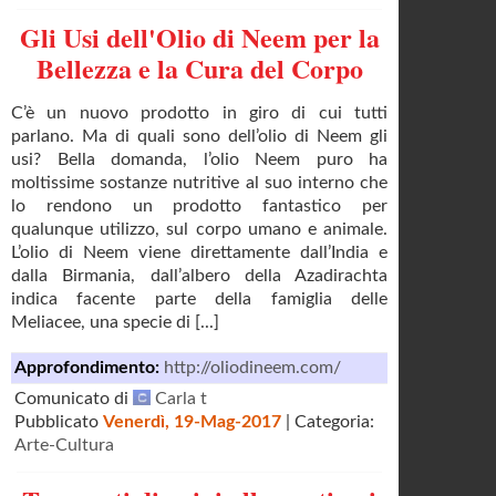
Gli Usi dell'Olio di Neem per la
Bellezza e la Cura del Corpo
C’è un nuovo prodotto in giro di cui tutti
parlano. Ma di quali sono dell’olio di Neem gli
usi? Bella domanda, l’olio Neem puro ha
moltissime sostanze nutritive al suo interno che
lo rendono un prodotto fantastico per
qualunque utilizzo, sul corpo umano e animale.
L’olio di Neem viene direttamente dall’India e
dalla Birmania, dall’albero della Azadirachta
indica facente parte della famiglia delle
Meliacee, una specie di [...]
Approfondimento:
http://oliodineem.com/
Comunicato di
Carla t
Pubblicato
Venerdì, 19-Mag-2017
| Categoria:
Arte-Cultura