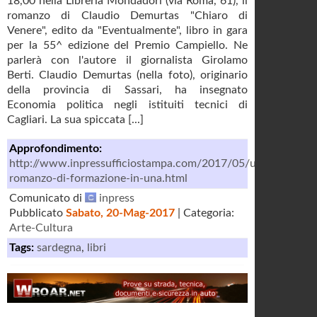
18,00 nella Libreria Mondadori (via Roma, 61), il
romanzo di Claudio Demurtas "Chiaro di
Venere", edito da "Eventualmente", libro in gara
per la 55^ edizione del Premio Campiello. Ne
parlerà con l'autore il giornalista Girolamo
Berti. Claudio Demurtas (nella foto), originario
della provincia di Sassari, ha insegnato
Economia politica negli istituiti tecnici di
Cagliari. La sua spiccata [...]
Approfondimento:
http://www.inpressufficiostampa.com/2017/05/un-
romanzo-di-formazione-in-una.html
Comunicato di
inpress
Pubblicato
Sabato, 20-Mag-2017
| Categoria:
Arte-Cultura
Tags:
sardegna
,
libri