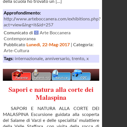
della scuola ho trovato un [...]
Approfondimento:
http://www.arteboccanera.com/exhibitions.php?
act=view&lng=it&id=257
Comunicato di
Arte Boccanera
Contemporanea
Pubblicato
Lunedì, 22-Mag-2017
| Categoria:
Arte-Cultura
Tags:
internazionale
,
anniversario
,
trento
,
x
Sapori e natura alla corte dei
Malaspina
SAPORI E NATURA ALLA CORTE DEI
MALASPINA Escursione guidata alla scoperta
del Salame di Varzi e delle specialita’ mulattiere
della Valle Staffora, con visita della rocca di