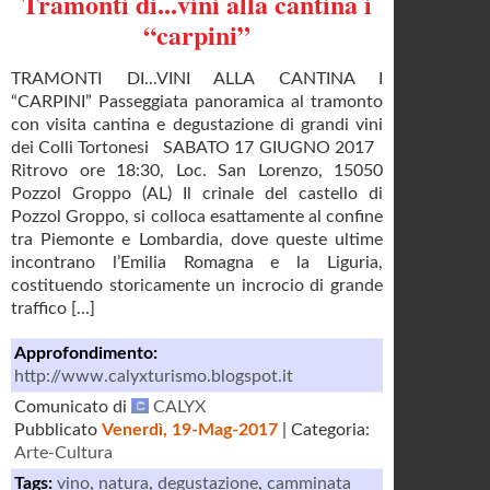
Tramonti di...vini alla cantina i
“carpini”
TRAMONTI DI...VINI ALLA CANTINA I
“CARPINI” Passeggiata panoramica al tramonto
con visita cantina e degustazione di grandi vini
dei Colli Tortonesi SABATO 17 GIUGNO 2017
Ritrovo ore 18:30, Loc. San Lorenzo, 15050
Pozzol Groppo (AL) Il crinale del castello di
Pozzol Groppo, si colloca esattamente al confine
tra Piemonte e Lombardia, dove queste ultime
incontrano l’Emilia Romagna e la Liguria,
costituendo storicamente un incrocio di grande
traffico [...]
Approfondimento:
http://www.calyxturismo.blogspot.it
Comunicato di
CALYX
Pubblicato
Venerdì, 19-Mag-2017
| Categoria:
Arte-Cultura
Tags:
vino
,
natura
,
degustazione
,
camminata