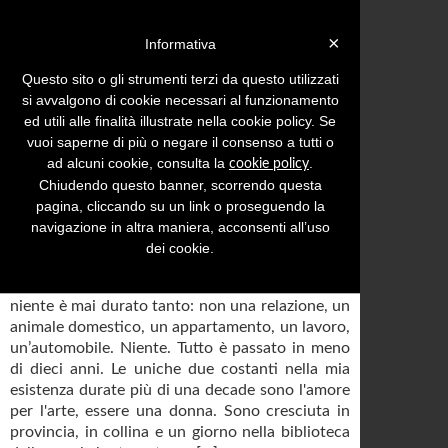
Login »
×
Informativa
Questo sito o gli strumenti terzi da questo utilizzati
si avvalgono di cookie necessari al funzionamento
ed utili alle finalità illustrate nella cookie policy. Se
Menu
Inserisci comunicato
vuoi saperne di più o negare il consenso a tutti o
ad alcuni cookie, consulta la
.
cookie policy
Comunicati stampa con tema:
Arte-Cultura
Chiudendo questo banner, scorrendo questa
Pag. 486
pagina, cliccando su un link o proseguendo la
X (2007-2017). 10 anni.
navigazione in altra maniera, acconsenti all’uso
dei cookie.
Vorrei poter dire di aver fatto qualcosa,
qualunque cosa, cosi a lungo nella vita, ma
niente è mai durato tanto: non una relazione, un
animale domestico, un appartamento, un lavoro,
un’automobile. Niente. Tutto è passato in meno
di dieci anni. Le uniche due costanti nella mia
esistenza durate più di una decade sono l'amore
per l'arte, essere una donna. Sono cresciuta in
provincia, in collina e un giorno nella biblioteca